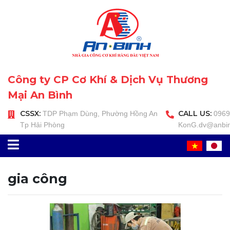
Công ty CP Cơ Khí & Dịch Vụ Thương
Mại An Bình
CSSX:
CALL US:
TDP Phạm Dùng, Phường Hồng An
0969 
Tp Hải Phòng
KonG.dv@anbin
gia công