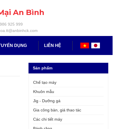
Mại An Bình
0986 925 999
oa.tt@anbinhck.com
TUYỂN DỤNG
LIÊN HỆ
Sản phẩm
Chế tạo máy
Khuôn mẫu
Jig - Dưỡng gá
Gia công bàn, giá thao tác
Các chi tiết máy
Bánh răng