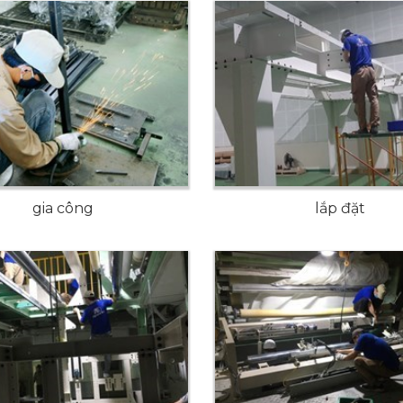
gia công
lắp đặt