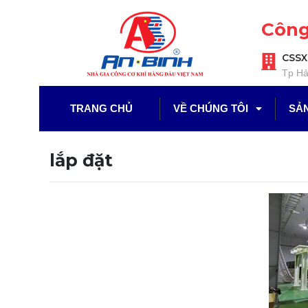
Công
CSSX
Tp Hả
TRANG CHỦ
VỀ CHÚNG TÔI
SẢN
lắp đặt