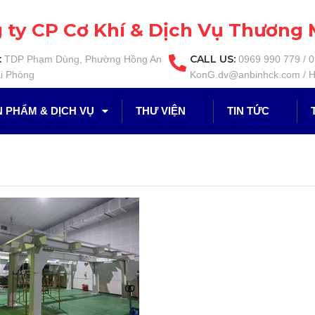
 ty CP Cơ Khí & Dịch Vụ Thương 
:
CALL US:
TDP Phạm Dùng, Phường Hồng An
0969 990 779 / 
i Phòng
KonG.dv@anbinhck.com / H
 PHẨM & DỊCH VỤ
THƯ VIỆN
TIN TỨC