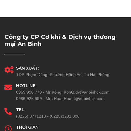
Công ty CP Cơ khí & Dịch vụ thương
mại An Bình
SẢN XUẤT:
TDP Phạm Dùng, Phường Hồng An, Tp Hải Phòng
HOTLINE:
0969 990 779 - Mr Kông: KonG.dv@anbinhck.com
0986 925 999 - Mrs Hoa: Hoa.tt@anbinhck.com
TEL:
(0225) 3771213 - (0225)3291 886
THỜI GIAN