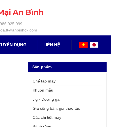
Mại An Bình
0986 925 999
oa.tt@anbinhck.com
TUYỂN DỤNG
LIÊN HỆ
Sản phẩm
Chế tạo máy
Khuôn mẫu
Jig - Dưỡng gá
Gia công bàn, giá thao tác
Các chi tiết máy
Bánh răng