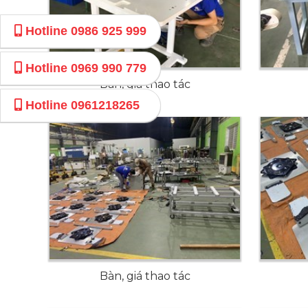
Hotline
0986 925 999
Hotline
0969 990 779
Bàn, giá thao tác
Hotline
0961218265
Bàn, giá thao tác