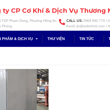
 ty CP Cơ Khí & Dịch Vụ Thương 
:
CALL US:
TDP Phạm Dùng, Phường Hồng An
0969 990 779 / 
i Phòng
KonG.dv@anbinhck.com / H
 PHẨM & DỊCH VỤ
THƯ VIỆN
TIN TỨC