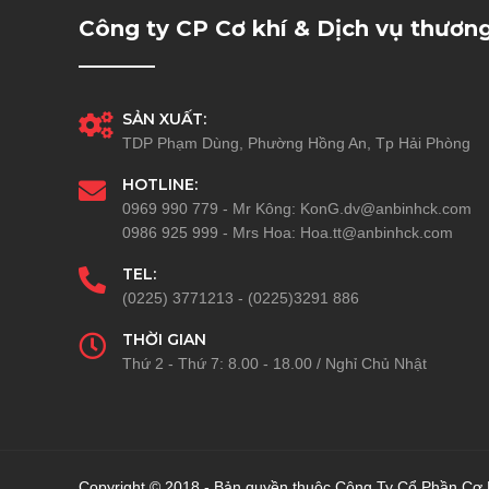
Công ty CP Cơ khí & Dịch vụ thươn
SẢN XUẤT:
TDP Phạm Dùng, Phường Hồng An, Tp Hải Phòng
HOTLINE:
0969 990 779 - Mr Kông: KonG.dv@anbinhck.com
0986 925 999 - Mrs Hoa: Hoa.tt@anbinhck.com
TEL:
(0225) 3771213 - (0225)3291 886
THỜI GIAN
Thứ 2 - Thứ 7: 8.00 - 18.00 / Nghỉ Chủ Nhật
Copyright © 2018 - Bản quyền thuộc Công Ty Cổ Phần Cơ K