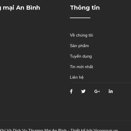
g mại An Bình
Thông tin
Về chúng tôi
Sản phẩm
Tuyển dụng
Tin mới nhất
Liên hệ
hí Và Dịch Vụ Thương Mại An Bình - Thiết kế bởi Vicogroup.vn